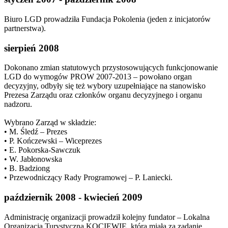
Biuro LGD prowadziła Fundacja Pokolenia (jeden z inicjatorów
partnerstwa).
sierpień 2008
Dokonano zmian statutowych przystosowujących funkcjonowanie
LGD do wymogów PROW 2007-2013 – powołano organ
decyzyjny, odbyły się też wybory uzupełniające na stanowisko
Prezesa Zarządu oraz członków organu decyzyjnego i organu
nadzoru.
Wybrano Zarząd w składzie:
• M. Śledź – Prezes
• P. Kończewski – Wiceprezes
• E. Pokorska-Sawczuk
• W. Jabłonowska
• B. Badziong
• Przewodniczący Rady Programowej – P. Laniecki.
październik 2008 - kwiecień 2009
Administrację organizacji prowadził kolejny fundator – Lokalna
Organizacja Turystyczna KOCIEWIE, która miała za zadanie