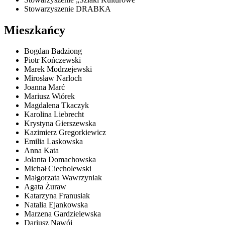
Stowarzyszenie DRABKA
Mieszkańcy
Bogdan Badziong
Piotr Kończewski
Marek Modrzejewski
Mirosław Narloch
Joanna Marć
Mariusz Wiórek
Magdalena Tkaczyk
Karolina Liebrecht
Krystyna Gierszewska
Kazimierz Gregorkiewicz
Emilia Laskowska
Anna Kata
Jolanta Domachowska
Michał Ciecholewski
Małgorzata Wawrzyniak
Agata Żuraw
Katarzyna Franusiak
Natalia Ejankowska
Marzena Gardzielewska
Dariusz Nawój