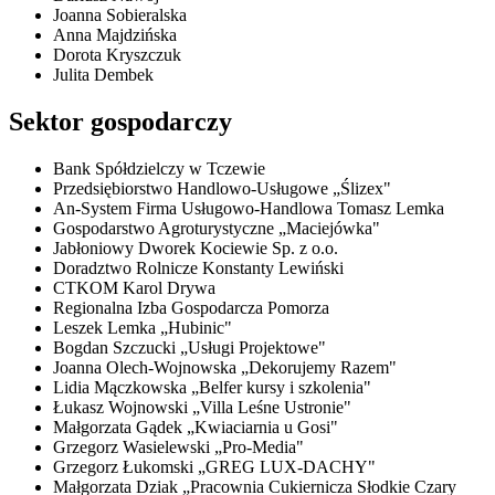
Joanna Sobieralska
Anna Majdzińska
Dorota Kryszczuk
Julita Dembek
Sektor gospodarczy
Bank Spółdzielczy w Tczewie
Przedsiębiorstwo Handlowo-Usługowe „Ślizex"
An-System Firma Usługowo-Handlowa Tomasz Lemka
Gospodarstwo Agroturystyczne „Maciejówka"
Jabłoniowy Dworek Kociewie Sp. z o.o.
Doradztwo Rolnicze Konstanty Lewiński
CTKOM Karol Drywa
Regionalna Izba Gospodarcza Pomorza
Leszek Lemka „Hubinic"
Bogdan Szczucki „Usługi Projektowe"
Joanna Olech-Wojnowska „Dekorujemy Razem"
Lidia Mączkowska „Belfer kursy i szkolenia"
Łukasz Wojnowski „Villa Leśne Ustronie"
Małgorzata Gądek „Kwiaciarnia u Gosi"
Grzegorz Wasielewski „Pro-Media"
Grzegorz Łukomski „GREG LUX-DACHY"
Małgorzata Dziak „Pracownia Cukiernicza Słodkie Czary