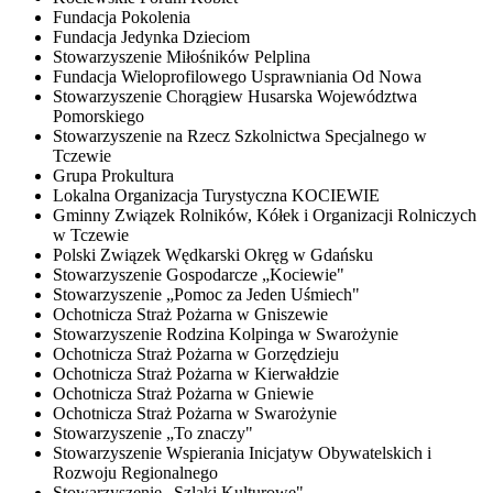
Fundacja Pokolenia
Fundacja Jedynka Dzieciom
Stowarzyszenie Miłośników Pelplina
Fundacja Wieloprofilowego Usprawniania Od Nowa
Stowarzyszenie Chorągiew Husarska Województwa
Pomorskiego
Stowarzyszenie na Rzecz Szkolnictwa Specjalnego w
Tczewie
Grupa Prokultura
Lokalna Organizacja Turystyczna KOCIEWIE
Gminny Związek Rolników, Kółek i Organizacji Rolniczych
w Tczewie
Polski Związek Wędkarski Okręg w Gdańsku
Stowarzyszenie Gospodarcze „Kociewie"
Stowarzyszenie „Pomoc za Jeden Uśmiech"
Ochotnicza Straż Pożarna w Gniszewie
Stowarzyszenie Rodzina Kolpinga w Swarożynie
Ochotnicza Straż Pożarna w Gorzędzieju
Ochotnicza Straż Pożarna w Kierwałdzie
Ochotnicza Straż Pożarna w Gniewie
Ochotnicza Straż Pożarna w Swarożynie
Stowarzyszenie „To znaczy"
Stowarzyszenie Wspierania Inicjatyw Obywatelskich i
Rozwoju Regionalnego
Stowarzyszenie „Szlaki Kulturowe"