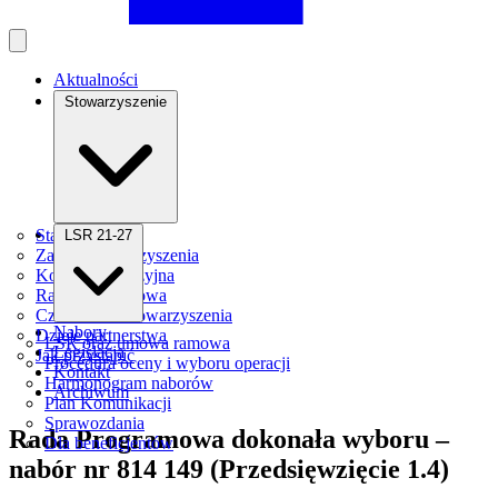
Aktualności
Stowarzyszenie
Statut
LSR 21-27
Zarząd Stowarzyszenia
Komisja Rewizyjna
Rada Programowa
Członkowie stowarzyszenia
Nabory
Dzieje partnerstwa
LSR oraz umowa ramowa
Legislacja
Jak przystąpić
Procedura oceny i wyboru operacji
Kontakt
Harmonogram naborów
Archiwum
Plan Komunikacji
Sprawozdania
Rada Programowa dokonała wyboru –
Dla beneficjentów
nabór nr 814 149 (Przedsięwzięcie 1.4)